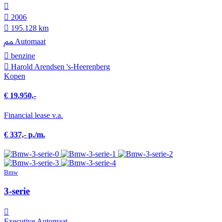
2006
195.128 km
Automaat
benzine
Harold Arendsen 's-Heerenberg
Kopen
€ 19.950,-
Financial lease v.a.
€ 337,- p./m.
Bmw
3-serie
Executive Automaat