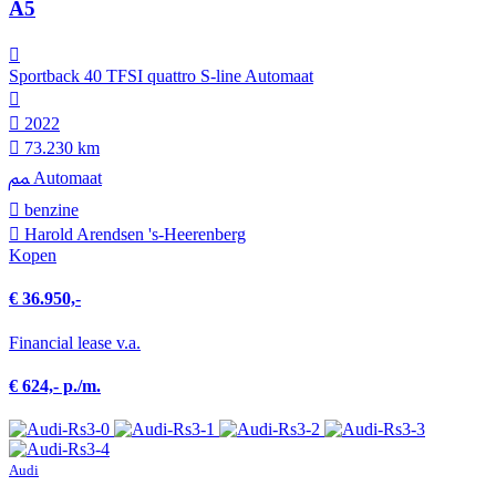
A5
Sportback 40 TFSI quattro S-line Automaat
2022
73.230 km
Automaat
benzine
Harold Arendsen 's-Heerenberg
Kopen
€ 36.950,-
Financial lease v.a.
€ 624,- p./m.
Audi