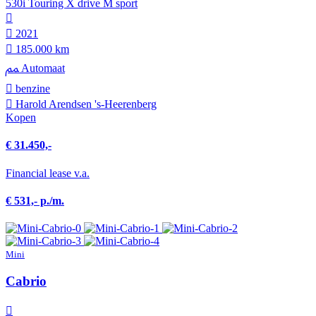
530i Touring X drive M sport
2021
185.000 km
Automaat
benzine
Harold Arendsen 's-Heerenberg
Kopen
€ 31.450,-
Financial lease v.a.
€ 531,- p./m.
Mini
Cabrio