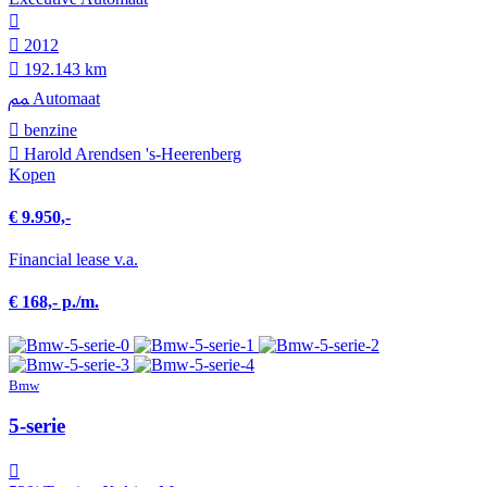
2012
192.143 km
Automaat
benzine
Harold Arendsen 's-Heerenberg
Kopen
€ 9.950,-
Financial lease v.a.
€ 168,- p./m.
Bmw
5-serie