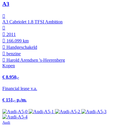
A3
A3 Cabriolet 1.8 TFSI Ambition
2011
166.099 km
Hand­geschakeld
benzine
Harold Arendsen 's-Heerenberg
Kopen
€ 8.950,-
Financial lease v.a.
€ 151,- p./m.
Audi