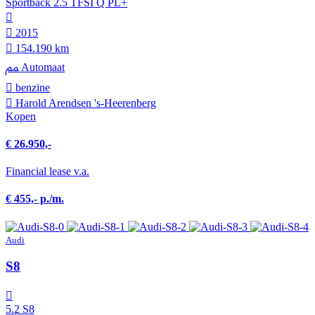
Sportback 2.5 TFSI Q PL+
2015
154.190 km
Automaat
benzine
Harold Arendsen 's-Heerenberg
Kopen
€ 26.950,-
Financial lease v.a.
€ 455,- p./m.
Audi
S8
5.2 S8