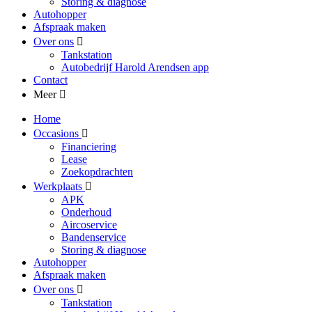
Storing & diagnose
Autohopper
Afspraak maken
Over ons
Tankstation
Autobedrijf Harold Arendsen app
Contact
Meer
Home
Occasions
Financiering
Lease
Zoekopdrachten
Werkplaats
APK
Onderhoud
Aircoservice
Bandenservice
Storing & diagnose
Autohopper
Afspraak maken
Over ons
Tankstation