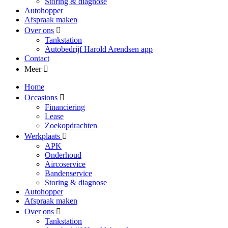
Storing & diagnose
Autohopper
Afspraak maken
Over ons
Tankstation
Autobedrijf Harold Arendsen app
Contact
Meer
Home
Occasions
Financiering
Lease
Zoekopdrachten
Werkplaats
APK
Onderhoud
Aircoservice
Bandenservice
Storing & diagnose
Autohopper
Afspraak maken
Over ons
Tankstation