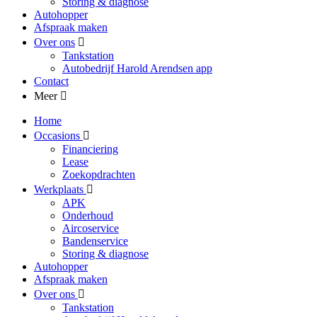
Storing & diagnose
Autohopper
Afspraak maken
Over ons
Tankstation
Autobedrijf Harold Arendsen app
Contact
Meer
Home
Occasions
Financiering
Lease
Zoekopdrachten
Werkplaats
APK
Onderhoud
Aircoservice
Bandenservice
Storing & diagnose
Autohopper
Afspraak maken
Over ons
Tankstation