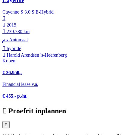
Cayenne
Cayenne S 3.0 S E-Hybrid
2015
239.780 km
Automaat
hybride
Harold Arendsen 's-Heerenberg
Kopen
€ 26.950,-
Financial lease v.a.
€ 455,- p./m.
Proefrit inplannen