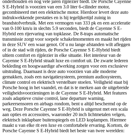
onderhouden en nog vele jaren rijplezier biedt. De Porsche Cayenne
S E-Hybrid is voorzien van een 3.0 liter 6-cilinder motor,
gecombineerd met een elektrische motor. Hierdoor levert deze auto
indrukwekkende prestaties en is hij tegelijkertijd zuinig in
brandstofverbruik. Met een vermogen van 333 pk en een acceleratie
van 0-100 km/u in slechts 5.9 seconden, biedt de Cayenne S E-
Hybrid een rijervaring van topklasse. De 8-traps automatische
transmissie zorgt voor soepele schakelmomenten en maakt het rijden
in deze SUV een waar genot. Of u nu lange afstanden wilt afleggen
of in de stad wilt rijden, de Porsche Cayenne S E-Hybrid biedt
ultiem comfort en rijplezier in elke situatie. Het interieur van de
Cayenne S E-Hybrid straalt luxe en comfort uit. De zwarte lederen
bekleding en hoogwaardige afwerking zorgen voor een exclusieve
uitstraling. Daarnaast is deze auto voorzien van alle moderne
gemakken, zoals een navigatiesysteem, premium audiosysteem,
climate control en elektrisch verstelbare stoelen. Veiligheid staat bij
Porsche hoog in het vaandel, en dat is te merken aan de uitgebreide
veiligheidsvoorzieningen in de Cayenne S E-Hybrid. Met features
zoals adaptieve cruise control, lane departure warning,
parkeersensoren en airbags rondom, bent u altijd beschermd op de
weg. Deze Porsche Cayenne S E-Hybrid is uitgerust met een scala
aan opties en accessoires, waaronder 20 inch lichtmetalen velgen,
elektrisch inklapbare buitenspiegels en LED koplampen. Hiermee
maakt u van elke rit een luxe en comfortabele ervaring. Kortom, de
Porsche Cayenne S E-Hybrid biedt het beste van twee werelden: