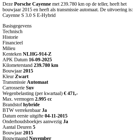
Deze
Porsche Cayenne
met 239.780 km op de teller, heeft het
bouwjaar 2015 en heeft als transmissie automaat. De uitvoering is:
Cayenne S 3.0 S E-Hybrid
Basisgegevens
Technisch
Historie
Financieel
Milieu
Kenteken
NL
HG-914-Z
APK Datum
16-09-2025
Kilometerstand
239.780 km
Bouwjaar
2015
Kleur
Zwart
Transmissie
Automaat
Carrosserie
Suv
Wegenbelasting (per kwartaal)
€ 471,-
Max. vermogen
2.995 cc
Brandstof
hybride
BTW verrekenbaar
Ja
Datum eerste uitgifte
04-11-2015
Onderhoudsboekjes aanwezig
Ja
Aantal Deuren
5
Bouwjaar
2015
Bouwmaand
November