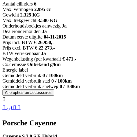
Aantal cilinders
6
Max. vermogen
2.995 cc
Gewicht
2.325 KG
Max. trekgewicht
3.500 KG
Onderhoudsboekjes aanwezig
Ja
Dealeronderhouden
Ja
Datum eerste uitgifte
04-11-2015
Prijs incl. BTW
€ 26.950,-
Prijs excl. BTW
€ 22.273,-
BTW verrekenbaar
Ja
Wegenbelasting (per kwartaal)
€ 471,-
Co2 emissie
Onbekend g/km
Energie label
Gemiddeld verbruik
0 / 100km
Gemiddeld verbruik stad
0 / 100km
Gemiddeld verbruik snelweg
0 / 100km
Alle opties en accessoires
Porsche Cayenne
Cayenne S 3.0 S E-Hybrid