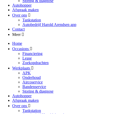
Storing & diagnose
Autohopper
Afspraak maken
Over ons
Tankstation
Autobedrijf Harold Arendsen app
Contact
Meer
Home
Occasions
Financiering
Lease
Zoekopdrachten
Werkplaats
APK
Onderhoud
Aircoservice
Bandenservice
Storing & diagnose
Autohopper
Afspraak maken
Over ons
Tankstation